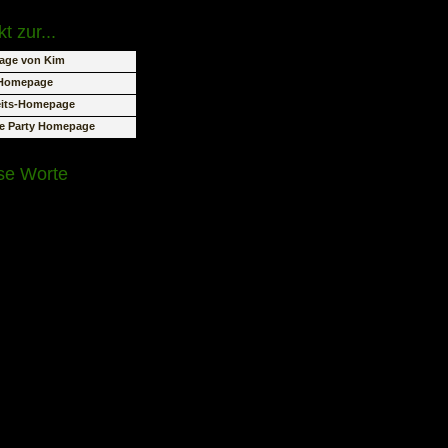
t zur...
ge von Kim
-Homepage
its-Homepage
re Party Homepage
se Worte
it aufgibt, um Sicherheit
n, hat keines von beiden
Weder Sicherheit noch
- Benjamin Franklin