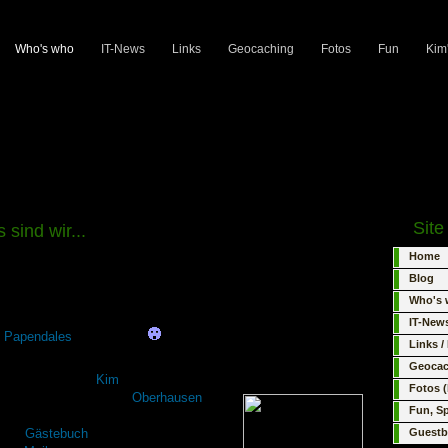
Who's who
IT-News
Links
Geocaching
Fotos
Fun
Kim
Sit
sind wir...
Home
Hallöle,
Blog
mein Name ist Kai Pape. Freunde nennen mich auch Kairo
Who's
oder Kairosan. Als Geocacher sind wir unter dem Namen
IT-News
Papendales
unterwegs.
Links 
Zusammen mit meiner Frau Sandra
, unserer süßen
Geocac
kleinen Tochter
Kim
und unseren beiden Katzen Mäxchen und
Fotos (
Jeanny wohnen wir in
Oberhausen
.
Fun, S
erem
Gästebuch
freuen wir uns genauso
Guest