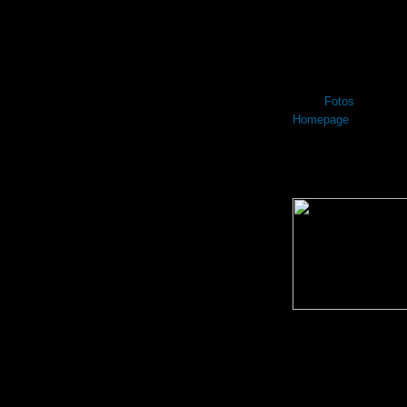
wie über eine persönl
mitteilen möchte.
Anregungen, Verbess
oder sonstige konstru
Unter
Fotos
gibt's je
Homepage
auch aktue
Hier noch zwei Fotos
Katze Jeanny.