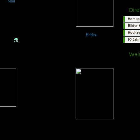
iche
Mail
, falls uns jemand etwas
Direk
erungsvorschläge, gefundene Fehler
Homepa
ktive Kritik sind immer willkommen.
Bilder
Hochze
de Menge Bilder (bis 2004) zu sehen und auf der
Bilder-
90 Jah
llere...
 von unserem Kater Max, auch Mäxchen genannt, und unserer
Wei
"Wer Freihe
zu gewinne
Einfach auf Mäxchen oder
verdient. 
Jeanny klicken, um weitere
Freiheit."
Fotos zu sehen!