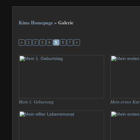
Kims Homepage
»
Galerie
«
1
2
3
4
5
6
7
»
Mein 1. Geburtstag
Mein erstes Kar