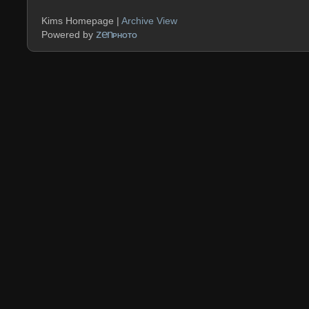
Kims Homepage |
Archive View
zen
Powered by
PHOTO