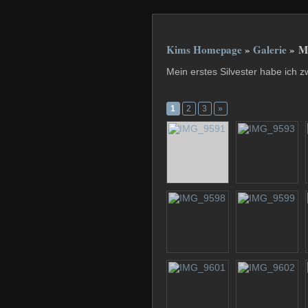
Kims Homepage
»
Galerie
» Me
Mein erstes Silvester habe ich z
1
2
3
»