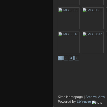
1
2
3
»
Kims Homepage |
Archive View
zen
Powered by
PHOTO